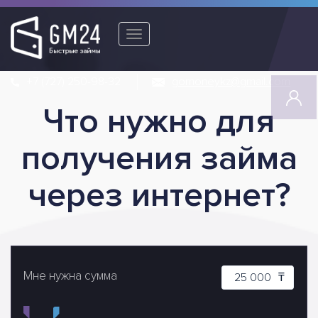
Toggle
navigation
+7 (727) 250-98-32
gomoneykz@gmail.com
Что нужно для
получения займа
через интернет?
Мне нужна сумма
₸